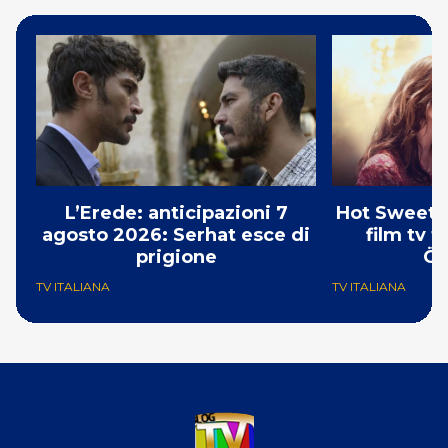
L’Erede: anticipazioni 7
Hot Sweet S
agosto 2026: Serhat esce di
film tv 
prigione
Öz
TV ITALIANA
TV ITALIANA