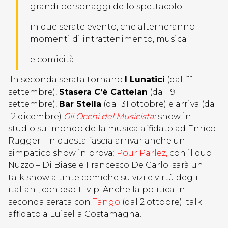
grandi personaggi dello spettacolo
in due serate evento, che alterneranno
momenti di intrattenimento, musica
e comicità.
In seconda serata tornano
I Lunatici
(dall’11
settembre),
Stasera C’è Cattelan
(dal 19
settembre),
Bar Stella
(dal 31 ottobre) e arriva (dal
12 dicembre)
Gli Occhi del Musicista:
show in
studio sul mondo della musica affidato ad Enrico
Ruggeri. In questa fascia arrivar anche un
simpatico show in prova
: Pour Parlez,
con il duo
Nuzzo – Di Biase e Francesco De Carlo; sarà un
talk show a tinte comiche su vizi e virtù degli
italiani, con ospiti vip. Anche la politica in
seconda serata con
Tango
(dal 2 ottobre): talk
affidato a Luisella Costamagna.