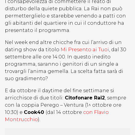
l consapevolezza di commettere il reato di
disturbo della quiete pubblica. La Rai non può
permetterglielo e starebbe venendo a patti con
gli abitanti del quartiere in cui il conduttore ha
presentato il programma.
Nel week end altre chicche fra cui l’arrivo di un
dating show da titolo
Mi Presento ai Tuoi
, dal 30
settembre alle ore 14:00. In questo inedito
programma, saranno i genitori di un single a
trovargli l’anima gemella. La scelta fatta sarà di
suo gradimento?
E da ottobre il daytime del fine settimane si
arricchisce di due titoli:
Citofonare Rai2
, sempre
con la coppia Perego – Ventura (1^ ottobre ore
10:30) e
Cook40
(dal 14 ottobre
con Flavio
Montrucchio
).