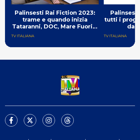
Palinsesti Rai Fiction 2023:
Palinsesti
trame e quando inizia
tutti i pro
Tataranni, DOC, Mare Fuori e
da 
Un Professore & co
TV ITALIANA
TV ITALIANA