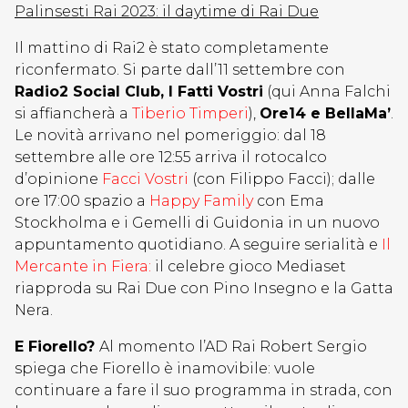
Palinsesti Rai 2023: il daytime di Rai Due
Il mattino di Rai2 è stato completamente
riconfermato. Si parte dall’11 settembre con
Radio2 Social Club, I Fatti Vostri
(qui Anna Falchi
si affiancherà a
Tiberio Timperi
),
Ore14 e BellaMa’
.
Le novità arrivano nel pomeriggio: dal 18
settembre alle ore 12:55 arriva il rotocalco
d’opinione
Facci Vostri
(con Filippo Facci); dalle
ore 17:00 spazio a
Happy Family
con Ema
Stockholma e i Gemelli di Guidonia in un nuovo
appuntamento quotidiano. A seguire serialità e
Il
Mercante in Fiera:
il celebre gioco Mediaset
riapproda su Rai Due con Pino Insegno e la Gatta
Nera.
E Fiorello?
Al momento l’AD Rai Robert Sergio
spiega che Fiorello è inamovibile: vuole
continuare a fare il suo programma in strada, con