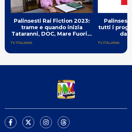
Palinsesti Rai Fiction 2023:
Palinsesti
trame e quando inizia
tutti i pro
Tataranni, DOC, Mare Fuori e
da 
Un Professore & co
TV ITALIANA
TV ITALIANA