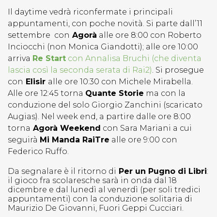
Il daytime vedrà riconfermate i principali
appuntamenti, con poche novità. Si parte dall’11
settembre con
Agorà
alle ore 8:00 con Roberto
Inciocchi (non Monica Giandotti); alle ore 10:00
arriva
Re Start
con Annalisa Bruchi (che diventa
lascia così la seconda serata di Rai2)
. Si prosegue
con
Elisir
alle ore 10:30 con Michele Mirabella.
Alle ore 12:45 torna
Quante Storie
ma con la
conduzione del solo Giorgio Zanchini (scaricato
Augias). Nel week end, a partire dalle ore 8:00
torna
Agorà Weekend
con Sara Mariani a cui
seguirà
Mi Manda RaiTre
alle ore 9:00 con
Federico Ruffo.
Da segnalare è il ritorno di
Per un Pugno di Libri
:
il gioco fra scolaresche sarà in onda dal 18
dicembre e dal lunedì al venerdì (per soli tredici
appuntamenti) con la conduzione solitaria di
Maurizio De Giovanni, Fuori Geppi Cucciari.