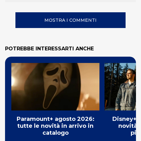
MOSTRA I COMMENTI
POTREBBE INTERESSARTI ANCHE
Paramount+ agosto 2026:
Disney+ a
tutte le novità in arrivo in
novità i
catalogo
pia