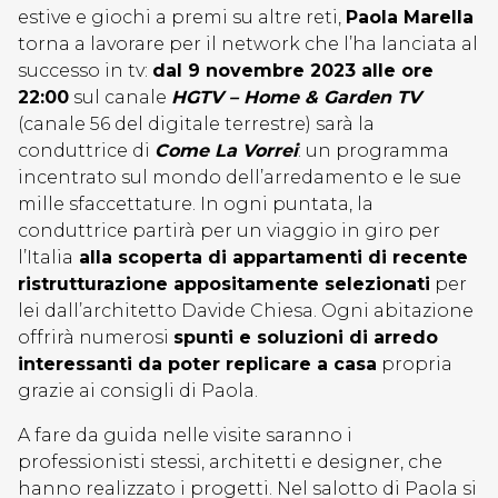
estive e giochi a premi su altre reti,
Paola Marella
torna a lavorare per il network che l’ha lanciata al
successo in tv:
dal 9 novembre 2023 alle ore
22:00
sul canale
HGTV – Home & Garden TV
(canale 56 del digitale terrestre) sarà la
conduttrice di
Come La Vorrei
: un programma
incentrato sul mondo dell’arredamento e le sue
mille sfaccettature. In ogni puntata, la
conduttrice partirà per un viaggio in giro per
l’Italia
alla scoperta di appartamenti di recente
ristrutturazione appositamente selezionati
per
lei dall’architetto Davide Chiesa. Ogni abitazione
offrirà numerosi
spunti e soluzioni di arredo
interessanti da poter replicare a casa
propria
grazie ai consigli di Paola.
A fare da guida nelle visite saranno i
professionisti stessi, architetti e designer, che
hanno realizzato i progetti. Nel salotto di Paola si