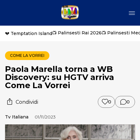
📺 Palinsesti Rai 2026
📺 Palinsesti Me
💔 Temptation Island
COME LA VORREI
Paola Marella torna a WB
Discovery: su HGTV arriva
Come La Vorrei
Condividi
0
0
Tv Italiana
01/11/2023