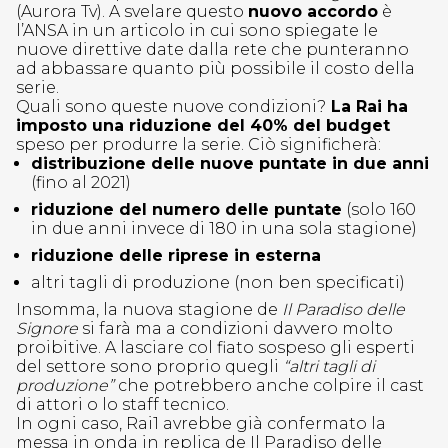
(Aurora Tv). A svelare questo
nuovo accordo
è
l’ANSA in un articolo in cui sono spiegate le
nuove direttive date dalla rete che punteranno
ad abbassare quanto più possibile il costo della
serie.
Quali sono queste nuove condizioni?
La Rai ha
imposto una riduzione del 40% del budget
speso per produrre la serie. Ciò significherà:
distribuzione delle nuove puntate in due anni
(fino al 2021)
riduzione del numero delle puntate
(solo 160
in due anni invece di 180 in una sola stagione)
riduzione delle riprese in esterna
altri tagli di produzione (non ben specificati)
Insomma, la nuova stagione de
Il Paradiso delle
Signore
si farà ma a condizioni davvero molto
proibitive. A lasciare col fiato sospeso gli esperti
del settore sono proprio quegli
“altri tagli di
produzione”
che potrebbero anche colpire il cast
di attori o lo staff tecnico.
In ogni caso, Rai1 avrebbe già confermato la
messa in onda in replica de Il Paradiso delle