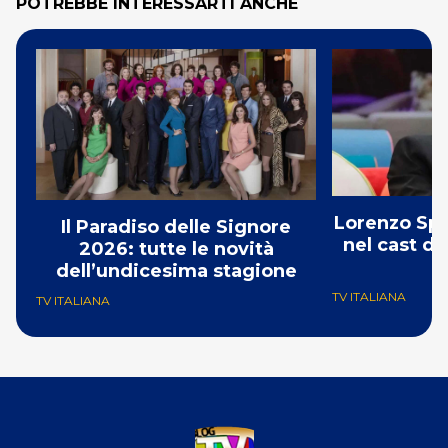
POTREBBE INTERESSARTI ANCHE
Lorenzo Spo
Il Paradiso delle Signore
nel cast de
2026: tutte le novità
S
dell’undicesima stagione
TV ITALIANA
TV ITALIANA