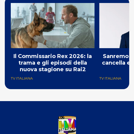
Il Commissario Rex 2026: la
Sanremo 2
trama e gli episodi della
cancella e 
nuova stagione su Rai2
G
TV ITALIANA
TV ITALIANA