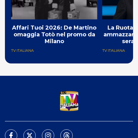
Affari Tuoi 2026: De Martino
La Ruota d
omaggia Totò nel promo da
ammazzando 
Milano
serat
TV ITALIANA
TV ITALIANA