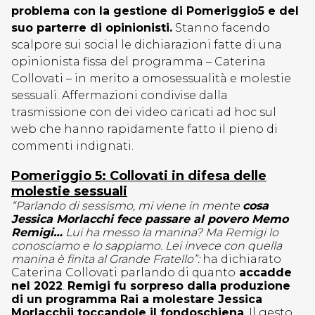
problema con la gestione di Pomeriggio5 e del
suo parterre di opinionisti.
Stanno facendo
scalpore sui social le dichiarazioni fatte di una
opinionista fissa del programma – Caterina
Collovati – in merito a omosessualità e molestie
sessuali. Affermazioni condivise dalla
trasmissione con dei video caricati ad hoc sul
web che hanno rapidamente fatto il pieno di
commenti indignati.
Pomeriggio 5: Collovati in difesa delle
molestie sessuali
“Parlando di sessismo, mi viene in mente
cosa
Jessica Morlacchi fece passare al povero Memo
Remigi…
Lui ha messo la manina? Ma Remigi lo
conosciamo e lo sappiamo. Lei invece con quella
manina è finita al Grande Fratello”:
ha dichiarato
Caterina Collovati parlando di quanto
accadde
nel 2022
.
Remigi fu sorpreso dalla produzione
di un programma Rai a molestare Jessica
Morlacchii toccandole il fondoschiena
. Il gesto