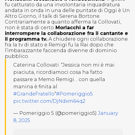
fu catturato da una involontaria inquadratura
andata in onda in una delle puntate di Oggi è Un
Altro Giorno, il talk di Serena Bortone.
Contrariamente a quanto afferma la Collovati,
non è stata di certo
Morlacchi a far
interrompere la collaborazione fra il cantante e
il programma tv.
A chiudere ogni collaborazione
fra la tv di stato e Remigi fu la Rai dopo che
l’imbarazzante faccenda divenne di dominio
pubblico.
Caterina Collovati: “Jessica non mi è mai
piaciuta, ricordiamoci cosa ha fatto
passare a Memo Remigi… con quella
manina è finita al
#GrandeFratello
“
#Pomeriggio5
pic.twitter.com/DjNdxm64q2
— Pomeriggio 5 (@pomeriggio5)
January
8, 2025