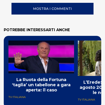
MOSTRA I COMMENTI
POTREBBE INTERESSARTI ANCHE
La Ruota della Fortuna
L’Erede: 
‘taglia’ un tabellone a gara
agosto 202
aperta: il caso
le no
TV ITALIANA
TV ITALIANA