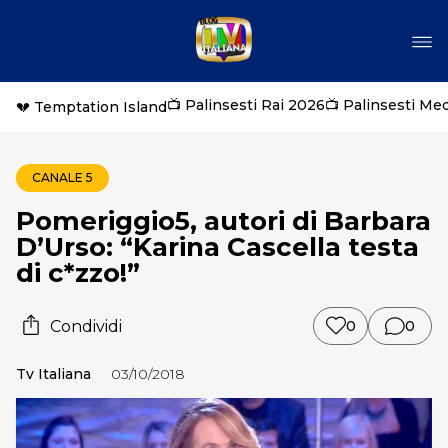
📺 Palinsesti Rai 2026
📺 Palinsesti Me
💔 Temptation Island
CANALE 5
Pomeriggio5, autori di Barbara
D’Urso: “Karina Cascella testa
di c*zzo!”
Condividi
0
0
Tv Italiana
03/10/2018