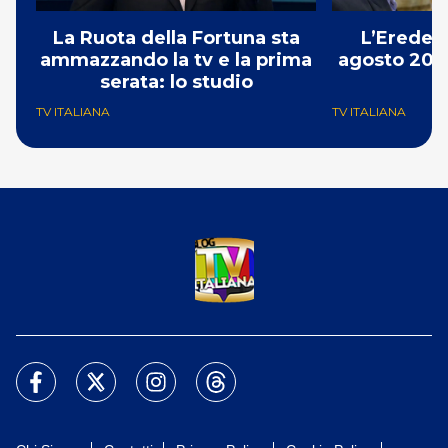
La Ruota della Fortuna sta
L’Erede: 
ammazzando la tv e la prima
agosto 2026
serata: lo studio
p
TV ITALIANA
TV ITALIANA