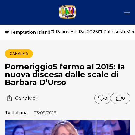
📺 Palinsesti Rai 2026
📺 Palinsesti Me
💔 Temptation Island
CANALE 5
Pomeriggio5 fermo al 2015: la
nuova discesa dalle scale di
Barbara D’Urso
Condividi
0
0
Tv Italiana
03/09/2018