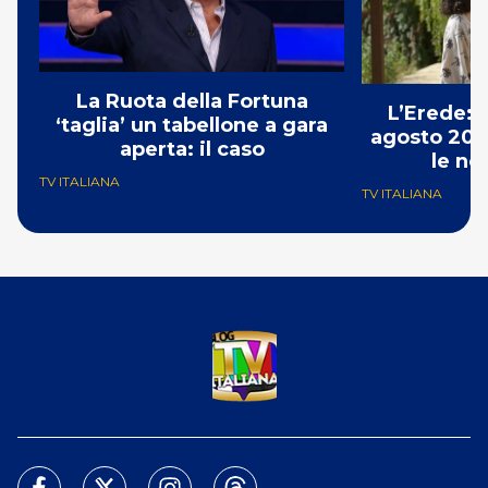
La Ruota della Fortuna
L’Erede: 
‘taglia’ un tabellone a gara
agosto 202
aperta: il caso
le no
TV ITALIANA
TV ITALIANA