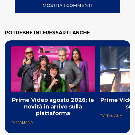
MOSTRA I COMMENTI
POTREBBE INTERESSARTI ANCHE
Prime Video agosto 2026: le
Prime Video
novità in arrivo sulla
su
piattaforma
TV ITALIANA
TV ITALIANA