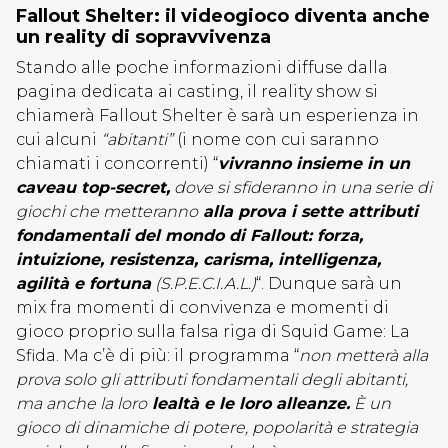
Fallout Shelter: il videogioco diventa anche
un reality di sopravvivenza
Stando alle poche informazioni diffuse dalla
pagina dedicata ai casting, il reality show si
chiamerà Fallout Shelter è sarà un esperienza in
cui alcuni
“abitanti”
(i nome con cui saranno
chiamati i concorrenti) “
vivranno insieme in un
caveau top-secret,
dove si sfideranno in una serie di
giochi che metteranno
alla prova i sette attributi
fondamentali del mondo di Fallout: forza,
intuizione, resistenza, carisma, intelligenza,
agilità e fortuna
(S.P.E.C.I.A.L.)
“. Dunque sarà un
mix fra momenti di convivenza e momenti di
gioco proprio sulla falsa riga di Squid Game: La
Sfida. Ma c’è di più: il programma “
non metterà alla
prova solo gli attributi fondamentali degli abitanti,
ma anche la loro
lealtà e le loro alleanze.
È un
gioco di dinamiche di potere, popolarità e strategia