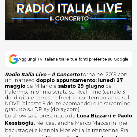
Aggiungi Tv Italiana tra le tue fonti preferite su Google
Radio Italia Live – Il Concerto
torna nel 2019 con
un inatteso
doppio appuntamento: lunedì 27
maggio
da Milano e
sabato 29 giugno
da
Palermo, in prima serata su Real Time (canale 31
del digitale terrestre free), in contemporanea sul
NOVE (al tasto 9 del telecomando) e in streaming
gratuito su DPlay (dplay.com).
Lo show sarà presentato da
Luca Bizzarri e Paolo
Kessisoglu.
Nel cast anche Marco Maccarini (nel
backstage) e Manola Moslehi alle transenne. Fra