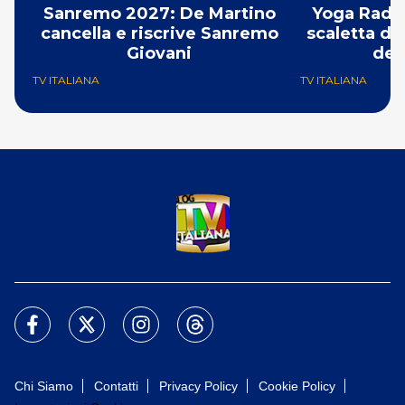
Sanremo 2027: De Martino
Yoga Radio
cancella e riscrive Sanremo
scaletta de
Giovani
del
TV ITALIANA
TV ITALIANA
Chi Siamo
Contatti
Privacy Policy
Cookie Policy