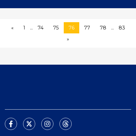
«
1
...
74
75
76
77
78
...
83
»