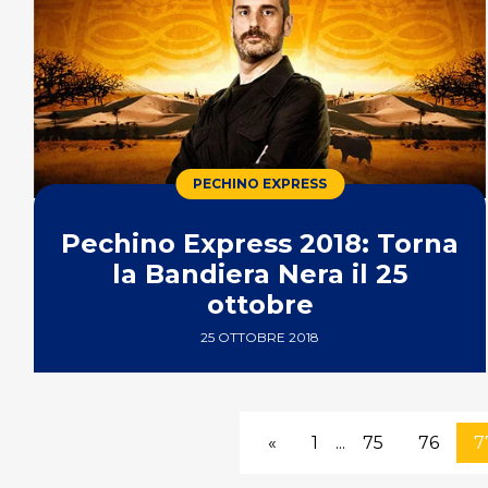
PECHINO EXPRESS
Pechino Express 2018: Torna
la Bandiera Nera il 25
ottobre
25 OTTOBRE 2018
«
1
...
75
76
7