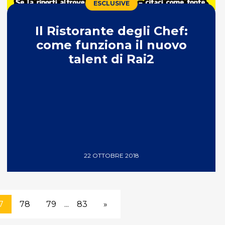
ESCLUSIVE
Il Ristorante degli Chef:
come funziona il nuovo
talent di Rai2
22 OTTOBRE 2018
7
78
79
...
83
»