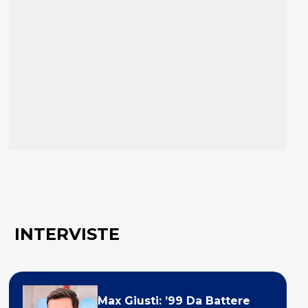
INTERVISTE
Max Giusti: ’99 Da Battere