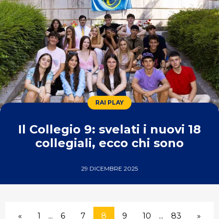
RAI PLAY
Il Collegio 9: svelati i nuovi 18
collegiali, ecco chi sono
29 DICEMBRE 2025
«
1
...
6
7
8
9
10
...
83
»