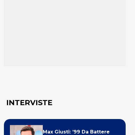
INTERVISTE
Max Giusti: ’99 Da Battere