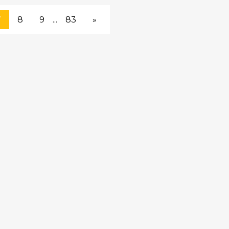
7
8
9
...
83
»