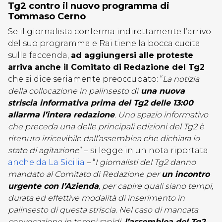
Tg2 contro il nuovo programma di
Tommaso Cerno
Se il giornalista conferma indirettamente l’arrivo
del suo programma e Rai tiene la bocca cucita
sulla faccenda,
ad aggiungersi alle proteste
arriva anche il Comitato di Redazione del Tg2
che si dice seriamente preoccupato: “
La notizia
della collocazione in palinsesto di
una nuova
striscia informativa prima del Tg2 delle 13:00
allarma l’intera redazione
. Uno spazio informativo
che preceda una delle principali edizioni del Tg2 è
ritenuto irricevibile dall’assemblea che dichiara lo
stato di agitazione
” – si legge in un nota riportata
anche da La Sicilia
– “
I giornalisti del Tg2 danno
mandato al Comitato di Redazione per
un incontro
urgente con l’Azienda
, per capire quali siano tempi,
durata ed effettive modalità di inserimento in
palinsesto di questa striscia. Nel caso di mancata
convocazione in tempi rapidi,
l’assemblea del Tg2