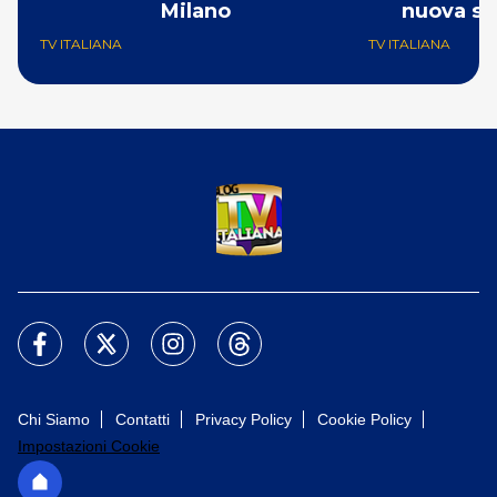
Milano
nuova st
TV ITALIANA
TV ITALIANA
Chi Siamo
Contatti
Privacy Policy
Cookie Policy
Impostazioni Cookie