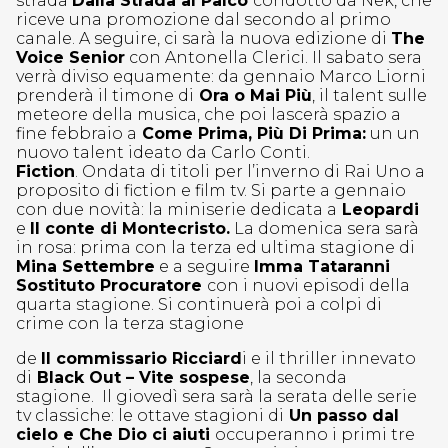
strada
Dalla Strada al Palco
condotto da Nek, che
riceve una promozione dal secondo al primo
canale. A seguire, ci sarà la nuova edizione di
The
Voice Senior
con Antonella Clerici. Il sabato sera
verrà diviso equamente: da gennaio Marco Liorni
prenderà il timone di
Ora o Mai Più
, il talent sulle
meteore della musica, che poi lascerà spazio a
fine febbraio a
Come Prima, Più Di Prima:
un un
nuovo talent ideato da Carlo Conti.
Fiction
. Ondata di titoli per l’inverno di Rai Uno a
proposito di fiction e film tv. Si parte a gennaio
con due novità: la miniserie dedicata a
Leopardi
e
Il conte di Montecristo.
La domenica sera sarà
in rosa: prima con la terza ed ultima stagione di
Mina Settembre
e a seguire
Imma Tataranni
Sostituto Procuratore
con i nuovi episodi della
quarta stagione. Si continuerà poi a colpi di
crime con la terza stagione
de
Il commissario Ricciard
i e il thriller innevato
di
Black Out – Vite sospese
, la seconda
stagione. Il giovedì sera sarà la serata delle serie
tv classiche: le ottave stagioni di
Un passo dal
cielo e Che Dio ci aiuti
occuperanno i primi tre