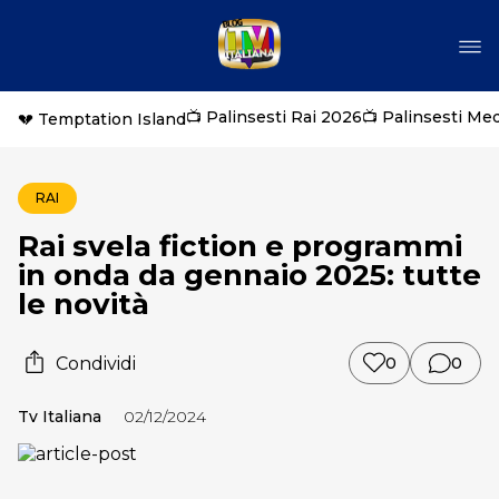
📺 Palinsesti Rai 2026
📺 Palinsesti Me
💔 Temptation Island
RAI
Rai svela fiction e programmi
in onda da gennaio 2025: tutte
le novità
Condividi
0
0
Tv Italiana
02/12/2024