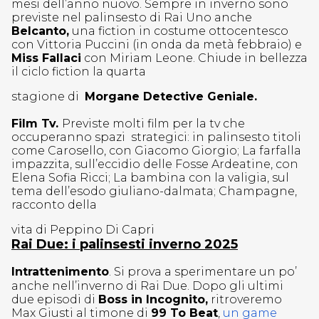
mesi dell’anno nuovo. Sempre in inverno sono
previste nel palinsesto di Rai Uno anche
Belcanto,
una fiction in costume ottocentesco
con Vittoria Puccini (in onda da metà febbraio) e
Miss Fallaci
con Miriam Leone. Chiude in bellezza
il ciclo fiction la quarta
stagione di
Morgane Detective Geniale.
Film Tv.
Previste molti film per la tv che
occuperanno spazi strategici: in palinsesto titoli
come Carosello, con Giacomo Giorgio; La farfalla
impazzita, sull’eccidio delle Fosse Ardeatine, con
Elena Sofia Ricci; La bambina con la valigia, sul
tema dell’esodo giuliano-dalmata; Champagne,
racconto della
vita di Peppino Di Capri
Rai Due: i palinsesti inverno 2025
Intrattenimento
. Si prova a sperimentare un po’
anche nell’inverno di Rai Due. Dopo gli ultimi
due episodi di
Boss in Incognito,
ritroveremo
Max Giusti al timone di
99 To Beat
,
un game