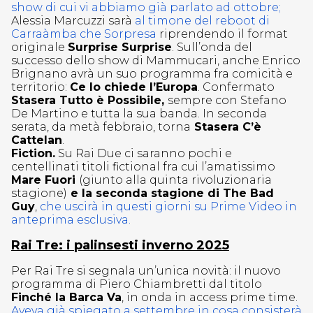
show di cui vi abbiamo già parlato ad ottobre;
Alessia Marcuzzi sarà
al timone del reboot di
Carraàmba che Sorpresa
riprendendo il format
originale
Surprise Surprise
. Sull’onda del
successo dello show di Mammucari, anche Enrico
Brignano avrà un suo programma fra comicità e
territorio:
Ce lo chiede l’Europa
. Confermato
Stasera Tutto è Possibile,
sempre con Stefano
De Martino e tutta la sua banda. In seconda
serata, da metà febbraio, torna
Stasera C’è
Cattelan
.
Fiction.
Su Rai Due ci saranno pochi e
centellinati titoli fictional fra cui l’amatissimo
Mare Fuori
(giunto alla quinta rivoluzionaria
stagione)
e la seconda stagione di The Bad
Guy
,
che uscirà in questi giorni su Prime Video in
anteprima esclusiva.
Rai Tre: i palinsesti inverno 2025
Per Rai Tre si segnala un’unica novità: il nuovo
programma di Piero Chiambretti dal titolo
Finché la Barca Va
, in onda in access prime time.
Aveva già spiegato a settembre in cosa consisterà