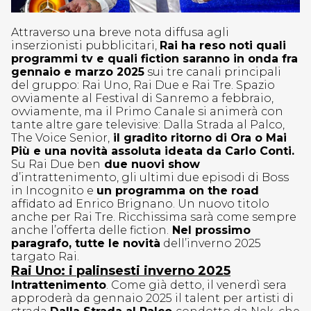
Attraverso una breve nota diffusa agli
inserzionisti pubblicitari,
Rai ha reso noti quali
programmi tv e quali fiction saranno in onda fra
gennaio e marzo 2025
sui tre canali principali
del gruppo: Rai Uno, Rai Due e Rai Tre. Spazio
ovviamente al Festival di Sanremo a febbraio,
ovviamente, ma il Primo Canale si animerà con
tante altre gare televisive: Dalla Strada al Palco,
The Voice Senior,
il gradito ritorno di Ora o Mai
Più e una novità assoluta ideata da Carlo Conti.
Su Rai Due ben
due nuovi show
d’intrattenimento, gli ultimi due episodi di Boss
in Incognito e
un programma on the road
affidato ad Enrico Brignano. Un nuovo titolo
anche per Rai Tre. Ricchissima sarà come sempre
anche l’offerta delle fiction.
Nel prossimo
paragrafo, tutte le novità
dell’inverno 2025
targato Rai.
Rai Uno: i palinsesti inverno 2025
Intrattenimento
. Come già detto, il venerdì sera
approderà da gennaio 2025 il talent per artisti di