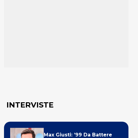
INTERVISTE
Max Giusti: ’99 Da Battere