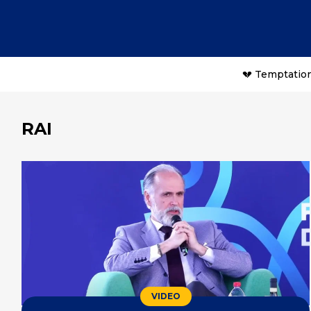
💔 Temptation
RAI
VIDEO