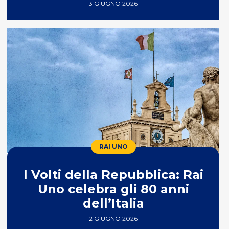
forte’
3 GIUGNO 2026
RAI UNO
I Volti della Repubblica: Rai
Uno celebra gli 80 anni
dell’Italia
2 GIUGNO 2026