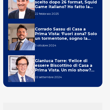
scelto dopo 26 format, Squid
Game italiano? Ho fatto la
ola!’
22 febbraio 2025
Corrado Sassu di Casa a
Prima Vista: ‘Fuori zona? Solo
un tormentone, sogno la
telecronaca di F1’
3 ottobre 2024
Gianluca Torre: ‘Felice di
essere Biscottino di Casa a
Prima Vista. Un mio show?
Un sogno’
22 settembre 2024