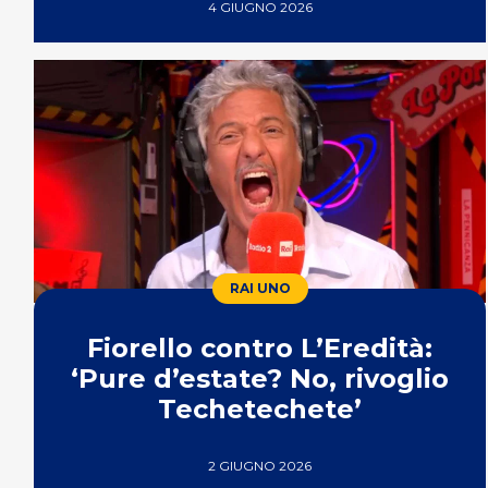
Stelle
4 GIUGNO 2026
RAI UNO
Fiorello contro L’Eredità:
‘Pure d’estate? No, rivoglio
Techetechete’
2 GIUGNO 2026