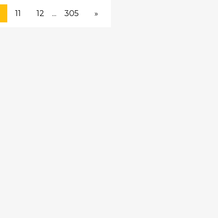
11
12
...
305
»