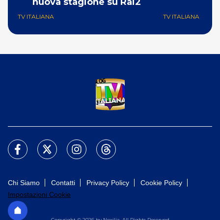
nuova stagione su Rai2
G
TV ITALIANA
TV ITALIANA
Chi Siamo
Contatti
Privacy Policy
Cookie Policy
Impostazioni Cookie
Copyright © 2026 by Nexilia. All Rights Reserved