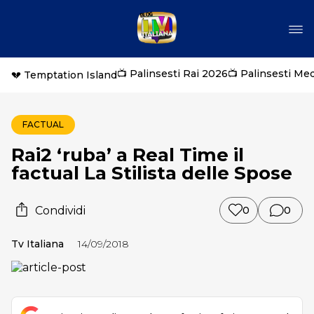
📺 Palinsesti Rai 2026
📺 Palinsesti Me
💔 Temptation Island
FACTUAL
Rai2 ‘ruba’ a Real Time il
factual La Stilista delle Spose
Condividi
0
0
Tv Italiana
14/09/2018