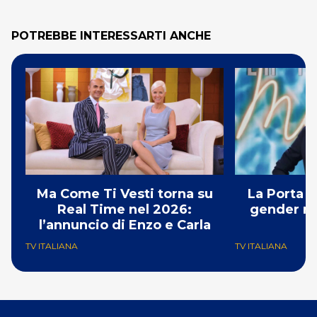
POTREBBE INTERESSARTI ANCHE
Ma Come Ti Vesti torna su
La Porta M
Real Time nel 2026:
gender re
l’annuncio di Enzo e Carla
e
TV ITALIANA
TV ITALIANA