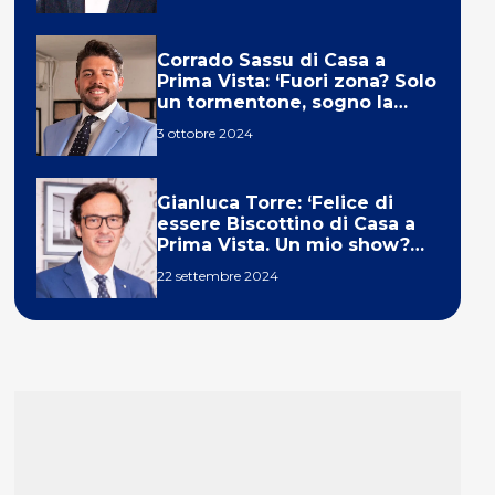
Corrado Sassu di Casa a
Prima Vista: ‘Fuori zona? Solo
un tormentone, sogno la
telecronaca di F1’
3 ottobre 2024
Gianluca Torre: ‘Felice di
essere Biscottino di Casa a
Prima Vista. Un mio show?
Un sogno’
22 settembre 2024