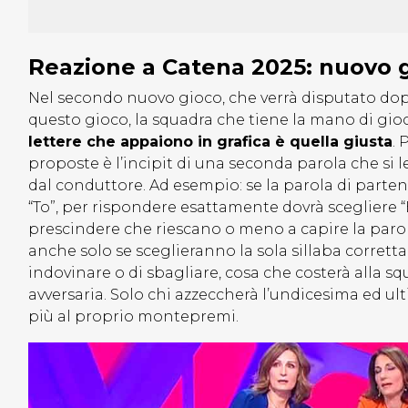
Reazione a Catena 2025: nuovo g
Nel secondo nuovo gioco, che verrà disputato dopo
questo gioco, la squadra che tiene la mano di gio
lettere che appaiono in grafica è quella giusta
. 
proposte è l’incipit di una seconda parola che si
dal conduttore. Ad esempio: se la parola di partenz
“To”, per rispondere esattamente dovrà scegliere “Ba
prescindere che riescano o meno a capire la parola 
anche solo se sceglieranno la sola sillaba corretta.
indovinare o di sbagliare, cosa che costerà alla s
avversaria. Solo chi azzeccherà l’undicesima ed ul
più al proprio montepremi.