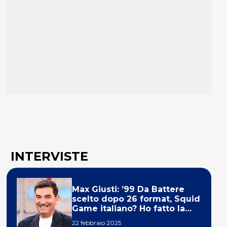
INTERVISTE
Max Giusti: ’99 Da Battere
scelto dopo 26 format, Squid
Game italiano? Ho fatto la
ola!’
22 febbraio 2025