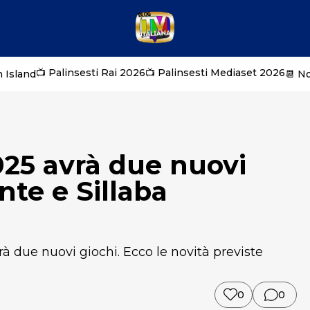
📺 Palinsesti Rai 2026
📺 Palinsesti Mediaset 2026
 Island
📆 N
025 avrà due nuovi
nte e Sillaba
à due nuovi giochi. Ecco le novità previste
0
0