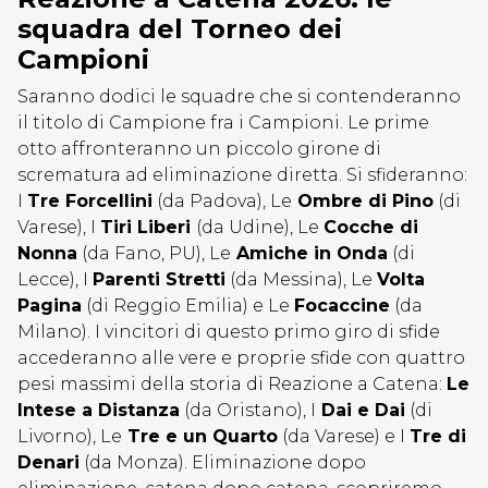
squadra del Torneo dei
Campioni
Saranno dodici le squadre che si contenderanno
il titolo di Campione fra i Campioni. Le prime
otto affronteranno un piccolo girone di
scrematura ad eliminazione diretta. Si sfideranno:
I
Tre Forcellini
(da Padova), Le
Ombre di Pino
(di
Varese), I
Tiri Liberi
(da Udine), Le
Cocche di
Nonna
(da Fano, PU), Le
Amiche in Onda
(di
Lecce), I
Parenti Stretti
(da Messina), Le
Volta
Pagina
(di Reggio Emilia) e Le
Focaccine
(da
Milano). I vincitori di questo primo giro di sfide
accederanno alle vere e proprie sfide con quattro
pesi massimi della storia di Reazione a Catena:
Le
Intese a Distanza
(da Oristano), I
Dai e Dai
(di
Livorno), Le
Tre e un Quarto
(da Varese) e I
Tre di
Denari
(da Monza). Eliminazione dopo