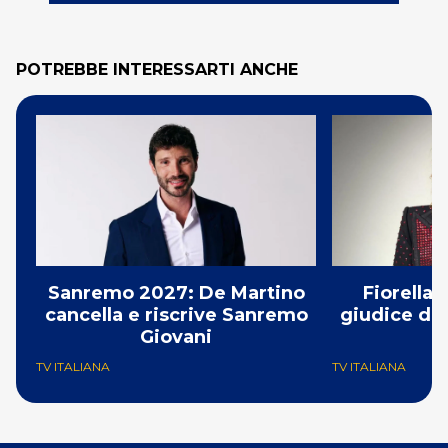
POTREBBE INTERESSARTI ANCHE
Sanremo 2027: De Martino
Fiorella
cancella e riscrive Sanremo
giudice di 
Giovani
TV ITALIANA
TV ITALIANA