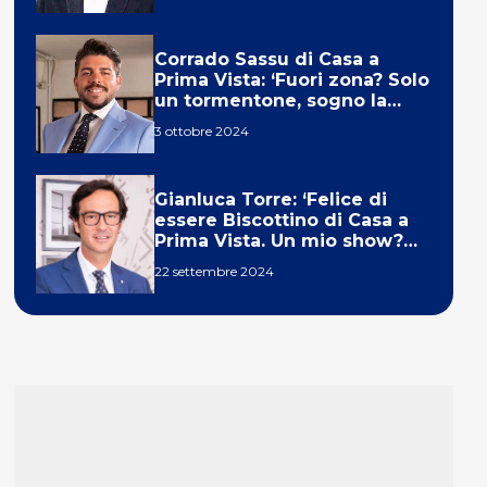
Corrado Sassu di Casa a
Prima Vista: ‘Fuori zona? Solo
un tormentone, sogno la
telecronaca di F1’
3 ottobre 2024
Gianluca Torre: ‘Felice di
essere Biscottino di Casa a
Prima Vista. Un mio show?
Un sogno’
22 settembre 2024