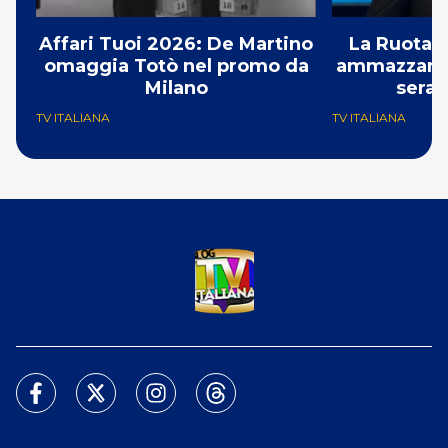
Affari Tuoi 2026: De Martino
La Ruota d
omaggia Totò nel promo da
ammazzando 
Milano
serat
TV ITALIANA
TV ITALIANA