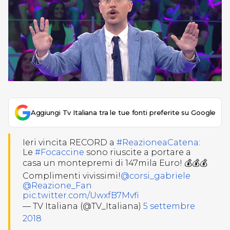
Aggiungi Tv Italiana tra le tue fonti preferite su Google
Ieri vincita RECORD a
#ReazioneaCatena
:
Le
#Focaccine
sono riuscite a portare a
casa un montepremi di 147mila Euro! 💰💰💰
Complimenti vivissimi!
@corsi_gabriele
@Reazione_Fan
pic.twitter.com/UwxfB7Mvfi
— TV Italiana (@TV_Italiana)
5 settembre
2018