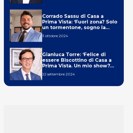
Corrado Sassu di Casa a
Prima Vista: ‘Fuori zona? Solo
un tormentone, sogno la
telecronaca di F1’
3 ottobre 2024
Gianluca Torre: ‘Felice di
essere Biscottino di Casa a
Prima Vista. Un mio show?
Un sogno’
22 settembre 2024