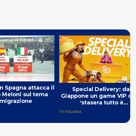
n Spagna attacca il
Special Delivery: dal
 Meloni sul tema
Giappone un game VIP do
migrazione
‘stasera tutto è
consegnabile’
TV ITALIANA