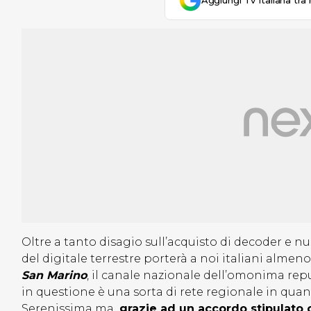
Aggiungi Tv Italiana tra 
Oltre a tanto disagio sull’acquisto di decoder e nuo
del digitale terrestre porterà a noi italiani almen
San Marino
, il canale nazionale dell’omonima rep
in questione è una sorta di rete regionale in qua
Serenissima ma,
grazie ad un accordo stipulato c