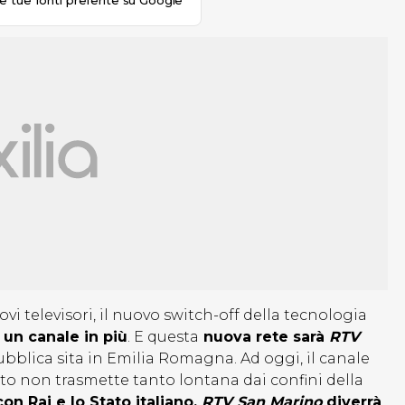
le tue fonti preferite su Google
vi televisori, il nuovo switch-off della tecnologia
o
un canale in più
. E questa
nuova rete sarà
RTV
ubblica sita in Emilia Romagna. Ad oggi, il canale
nto non trasmette tanto lontana dai confini della
on Rai e lo Stato italiano,
RTV San Marino
diverrà