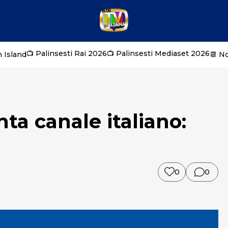
📺 Palinsesti Rai 2026
📺 Palinsesti Mediaset 2026
 Island
📆 N
ta canale italiano:
0
0