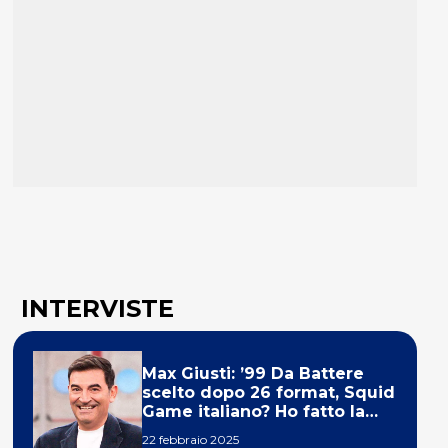
INTERVISTE
Max Giusti: ’99 Da Battere
scelto dopo 26 format, Squid
Game italiano? Ho fatto la
ola!’
22 febbraio 2025