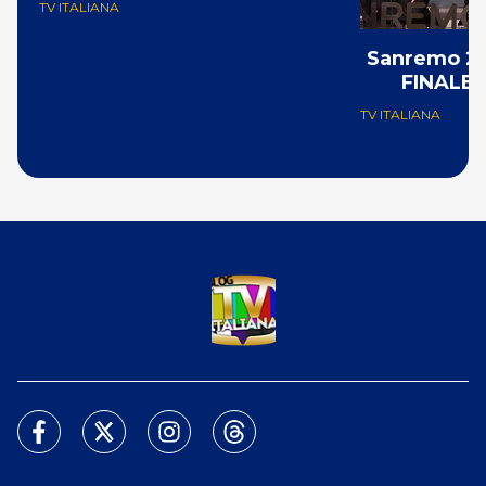
TV ITALIANA
Sanremo 201
FINALE d
TV ITALIANA