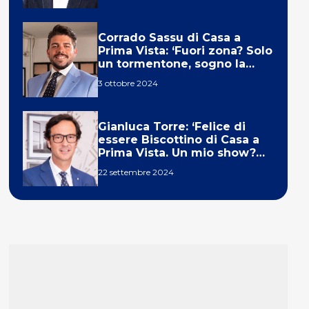
Corrado Sassu di Casa a
Prima Vista: ‘Fuori zona? Solo
un tormentone, sogno la
telecronaca di F1’
3 ottobre 2024
Gianluca Torre: ‘Felice di
essere Biscottino di Casa a
Prima Vista. Un mio show?
Un sogno’
22 settembre 2024