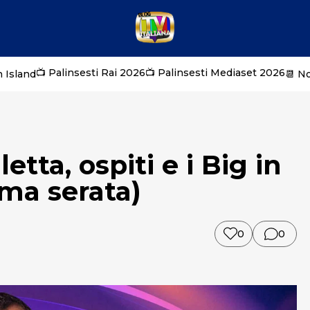
📺 Palinsesti Rai 2026
📺 Palinsesti Mediaset 2026
 Island
📆 N
tta, ospiti e i Big in
ima serata)
0
0