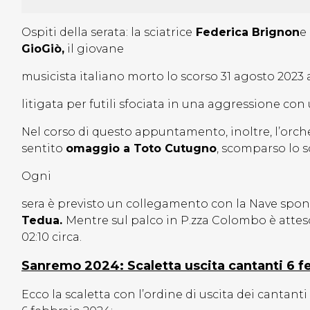
Ospiti della serata: l
a sciatrice
Federica Brignon
e
GioGiò,
il giovane
musicista italiano morto lo scorso 31 agosto 2023 
litigata per futili sfociata in una aggressione con
Nel corso di questo appuntamento, inoltre, l’orc
sentito
omaggio a Toto Cutugno
, scomparso lo s
Ogni
sera è previsto un collegamento con la Nave spon
Tedua.
Mentre sul palco in P.zza Colombo è attes
02:10 circa.
Sanremo 2024: Scaletta uscita cantanti 6 f
Ecco la scaletta con l’ordine di uscita dei cantant