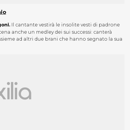
aio
oni.
Il cantante vestirà le insolite vesti di padrone
 scena anche un medley dei sui successi: canterà
assieme ad altri due brani che hanno segnato la sua