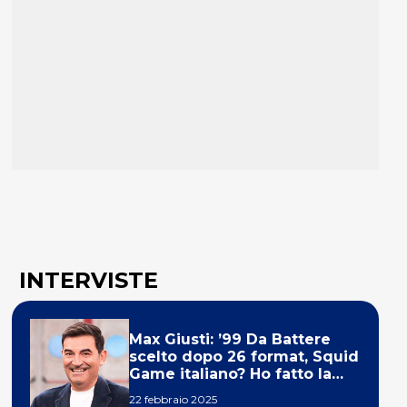
INTERVISTE
Max Giusti: ’99 Da Battere
scelto dopo 26 format, Squid
Game italiano? Ho fatto la
ola!’
22 febbraio 2025