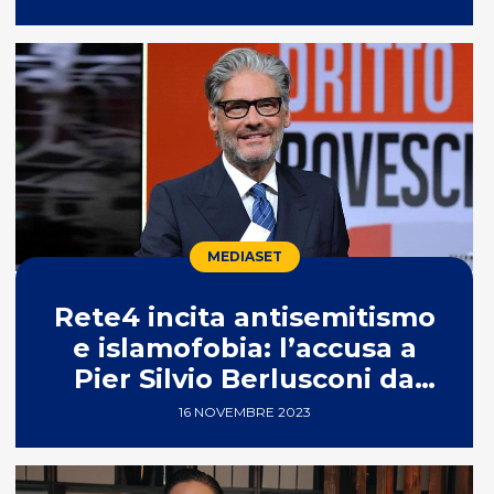
MEDIASET
Rete4 incita antisemitismo
e islamofobia: l’accusa a
Pier Silvio Berlusconi da
Comunità d’Italia
16 NOVEMBRE 2023