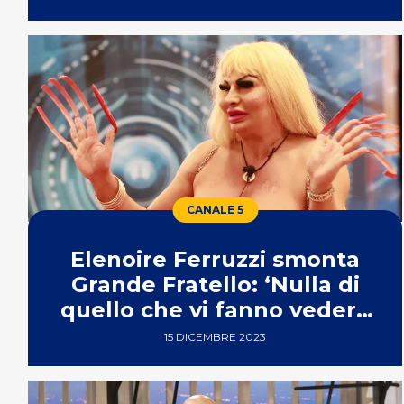
CANALE 5
Elenoire Ferruzzi smonta
Grande Fratello: ‘Nulla di
quello che vi fanno vedere
è vero’
15 DICEMBRE 2023