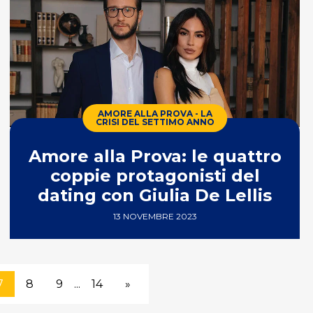
AMORE ALLA PROVA - LA
CRISI DEL SETTIMO ANNO
Amore alla Prova: le quattro
coppie protagonisti del
dating con Giulia De Lellis
13 NOVEMBRE 2023
7
8
9
...
14
»