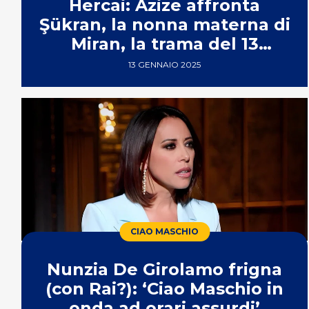
Hercai: Azize affronta
Şükran, la nonna materna di
Miran, la trama del 13
gennaio 2025
13 GENNAIO 2025
CIAO MASCHIO
Nunzia De Girolamo frigna
(con Rai?): ‘Ciao Maschio in
onda ad orari assurdi’