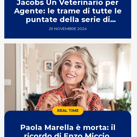
Jacobs Un Veterinario per
Agente: le trame di tutte le
puntate della serie di
GIALLO
29 NOVEMBRE 2024
REAL TIME
Paola Marella è morta: il
ricordo di Enzo Miccio,