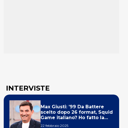
INTERVISTE
Max Giusti: ’99 Da Battere
scelto dopo 26 format, Squid
Game italiano? Ho fatto la
ola!’
22 febbraio 2025