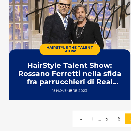
HAIRSTYLE THE TALENT
SHOW
HairStyle Talent Show:
Rossano Ferretti nella sfida
fra parrucchieri di Real
Time
15 NOVEMBRE 2023
«
1
...
5
6