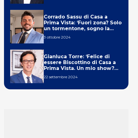
Corrado Sassu di Casa a
Prima Vista: ‘Fuori zona? Solo
un tormentone, sogno la
telecronaca di F1’
3 ottobre 2024
Gianluca Torre: ‘Felice di
essere Biscottino di Casa a
Prima Vista. Un mio show?
Un sogno’
22 settembre 2024