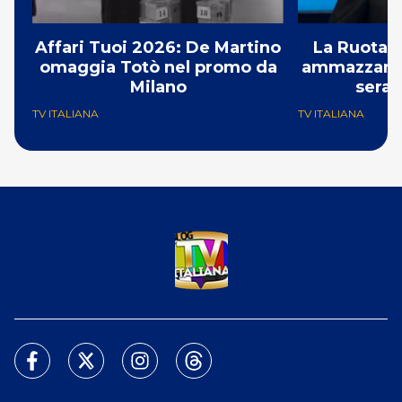
Affari Tuoi 2026: De Martino
La Ruota d
omaggia Totò nel promo da
ammazzando 
Milano
serat
TV ITALIANA
TV ITALIANA