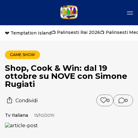
📺 Palinsesti Rai 2026
📺 Palinsesti Me
💔 Temptation Island
GAME SHOW
Shop, Cook & Win: dal 19
ottobre su NOVE con Simone
Rugiati
Condividi
0
0
Tv Italiana
15/10/2019