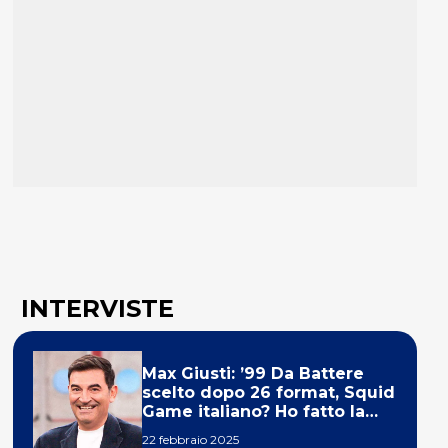
INTERVISTE
Max Giusti: ’99 Da Battere
scelto dopo 26 format, Squid
Game italiano? Ho fatto la
ola!’
22 febbraio 2025