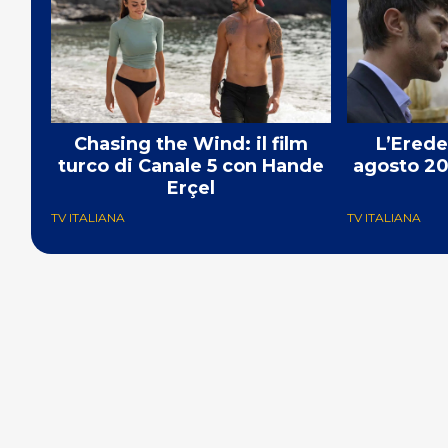
Chasing the Wind: il film
L’Erede
turco di Canale 5 con Hande
agosto 20
Erçel
TV ITALIANA
TV ITALIANA