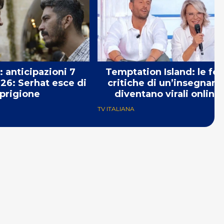
: anticipazioni 7
Temptation Island: le for
26: Serhat esce di
critiche di un’insegnant
prigione
diventano virali online
TV ITALIANA