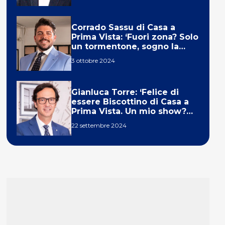
Corrado Sassu di Casa a
Prima Vista: ‘Fuori zona? Solo
un tormentone, sogno la
telecronaca di F1’
3 ottobre 2024
Gianluca Torre: ‘Felice di
essere Biscottino di Casa a
Prima Vista. Un mio show?
Un sogno’
22 settembre 2024