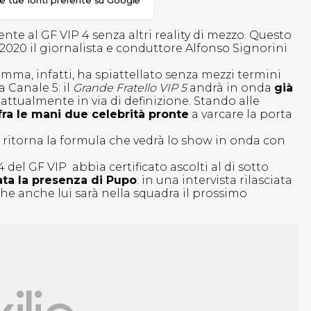
le tue fonti preferite su Google
te al GF VIP 4 senza altri reality di mezzo. Questo
020 il giornalista e conduttore Alfonso Signorini
amma, infatti, ha spiattellato senza mezzi termini
 Canale 5: il
Grande Fratello VIP 5
andrà in onda
già
è attualmente in via di definizione. Stando alle
fra le mani due celebrità pronte
a varcare la porta
 ritorna la formula che vedrà lo show in onda con
 del GF VIP abbia certificato ascolti al di sotto
ta la presenza di Pupo
: in una intervista rilasciata
he anche lui sarà nella squadra il prossimo