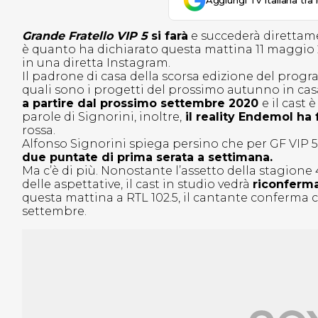
Aggiungi Tv Italiana tra 
Grande Fratello VIP 5
si farà
e succederà direttamen
è quanto ha dichiarato questa mattina 11 maggio 2
in una diretta Instagram.
Il padrone di casa della scorsa edizione del progr
quali sono i progetti del prossimo autunno in casa
a partire dal prossimo settembre 2020
e il cast 
parole di Signorini, inoltre,
il reality Endemol ha 
rossa.
Alfonso Signorini spiega persino che per GF VIP 5
due puntate di prima serata a settimana.
Ma c’è di più. Nonostante l’assetto della stagione 4
delle aspettative, il cast in studio vedrà
riconferma
questa mattina a RTL 102.5, il cantante conferma c
settembre.