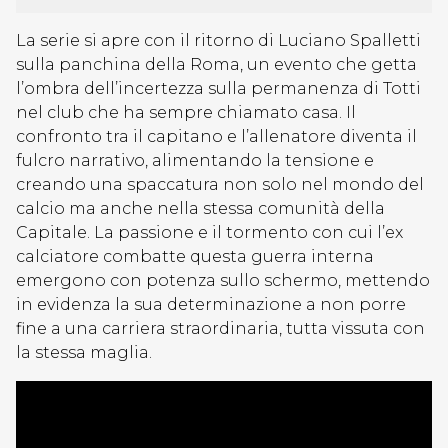
La serie si apre con il ritorno di Luciano Spalletti
sulla panchina della Roma, un evento che getta
l’ombra dell’incertezza sulla permanenza di Totti
nel club che ha sempre chiamato casa. Il
confronto tra il capitano e l’allenatore diventa il
fulcro narrativo, alimentando la tensione e
creando una spaccatura non solo nel mondo del
calcio ma anche nella stessa comunità della
Capitale. La passione e il tormento con cui l’ex
calciatore combatte questa guerra interna
emergono con potenza sullo schermo, mettendo
in evidenza la sua determinazione a non porre
fine a una carriera straordinaria, tutta vissuta con
la stessa maglia.