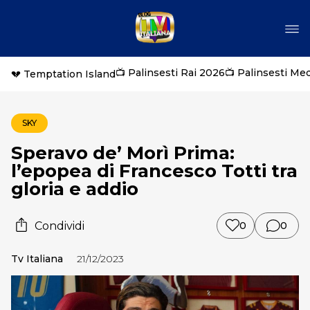
📺 Palinsesti Rai 2026
📺 Palinsesti Me
💔 Temptation Island
SKY
Speravo de’ Morì Prima:
l’epopea di Francesco Totti tra
gloria e addio
Condividi
0
0
Tv Italiana
21/12/2023