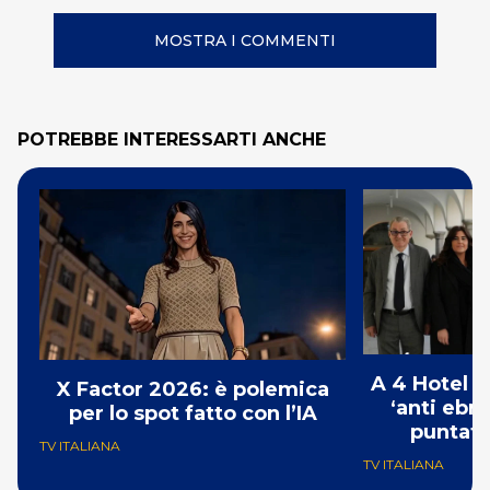
MOSTRA I COMMENTI
POTREBBE INTERESSARTI ANCHE
A 4 Hotel i
X Factor 2026: è polemica
‘anti ebre
per lo spot fatto con l’IA
puntat
TV ITALIANA
TV ITALIANA