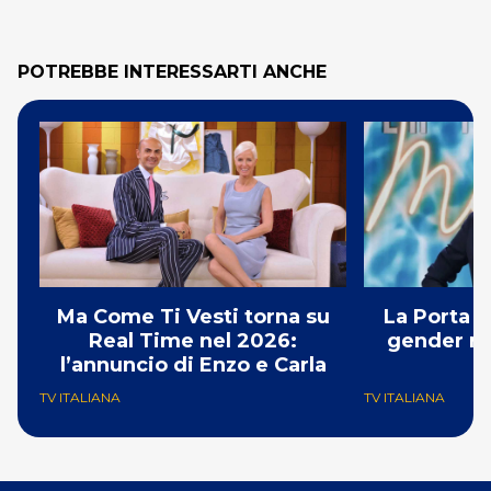
POTREBBE INTERESSARTI ANCHE
Ma Come Ti Vesti torna su
La Porta M
Real Time nel 2026:
gender re
l’annuncio di Enzo e Carla
e
TV ITALIANA
TV ITALIANA