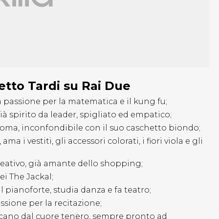
Letto Tardi su Rai Due
 passione per la matematica e il kung fu;
à spirito da leader, spigliato ed empatico;
 Roma, inconfondibile con il suo caschetto biondo;
ma i vestiti, gli accessori colorati, i fiori viola e gli
 creativo, già amante dello shopping;
ei The Jackal;
il pianoforte, studia danza e fa teatro;
ssione per la recitazione;
vulcano dal cuore tenero, sempre pronto ad