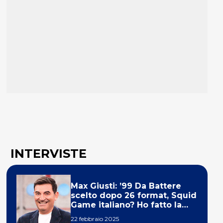
INTERVISTE
Max Giusti: ’99 Da Battere
scelto dopo 26 format, Squid
Game italiano? Ho fatto la
ola!’
22 febbraio 2025