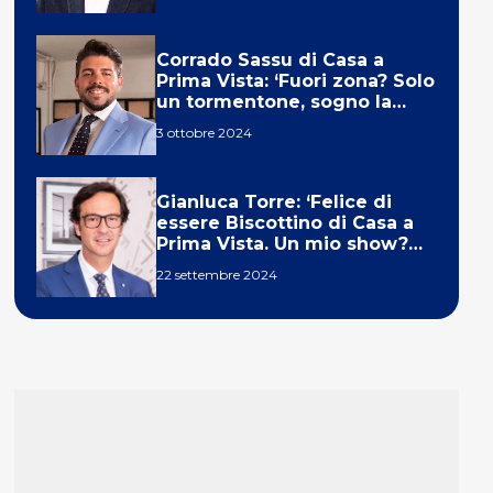
Corrado Sassu di Casa a
Prima Vista: ‘Fuori zona? Solo
un tormentone, sogno la
telecronaca di F1’
3 ottobre 2024
Gianluca Torre: ‘Felice di
essere Biscottino di Casa a
Prima Vista. Un mio show?
Un sogno’
22 settembre 2024