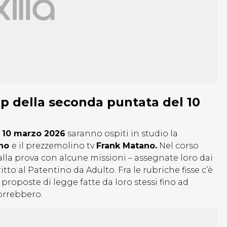
 vip della seconda puntata del 10
l
10 marzo 2026
saranno ospiti in studio la
ino
e il prezzemolino tv
Frank Matano.
Nel corso
alla prova con alcune missioni – assegnate loro dai
tto al Patentino da Adulto. Fra le rubriche fisse c’è
roposte di legge fatte da loro stessi fino ad
vorrebbero.