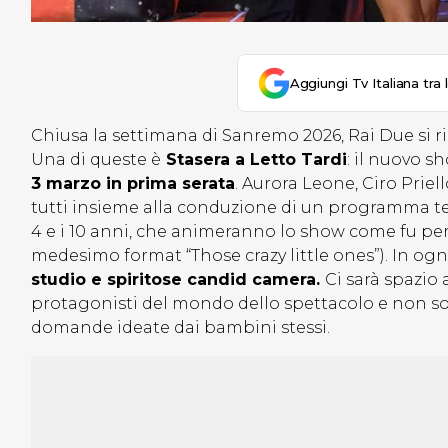
Aggiungi Tv Italiana tra 
Chiusa la settimana di Sanremo 2026, Rai Due si r
Una di queste è
Stasera a Letto Tardi
: il nuovo 
3 marzo in prima serata
. Aurora Leone, Ciro Prie
tutti insieme alla conduzione di un programma tele
4 e i 10 anni, che animeranno lo show come fu per 
medesimo format “Those crazy little ones”). In og
studio e spiritose candid camera.
Ci sarà spazio
protagonisti del mondo dello spettacolo e non so
domande ideate dai bambini stessi.