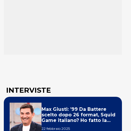
INTERVISTE
Max Giusti: ’99 Da Battere
scelto dopo 26 format, Squid
Game italiano? Ho fatto la
ola!’
22 febbraio 2025