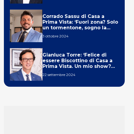
Corrado Sassu di Casa a
Prima Vista: ‘Fuori zona? Solo
un tormentone, sogno la
telecronaca di F1’
3 ottobre 2024
Gianluca Torre: ‘Felice di
essere Biscottino di Casa a
Prima Vista. Un mio show?
Un sogno’
22 settembre 2024