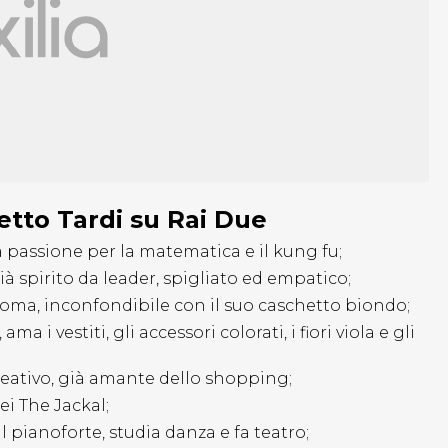
Letto Tardi su Rai Due
 passione per la matematica e il kung fu;
à spirito da leader, spigliato ed empatico;
 Roma, inconfondibile con il suo caschetto biondo;
ma i vestiti, gli accessori colorati, i fiori viola e gli
 creativo, già amante dello shopping;
ei The Jackal;
il pianoforte, studia danza e fa teatro;