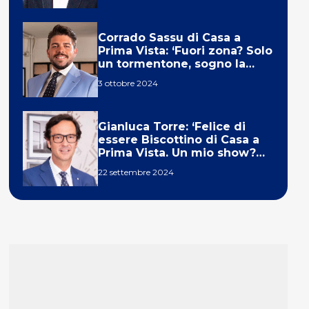
Corrado Sassu di Casa a
Prima Vista: ‘Fuori zona? Solo
un tormentone, sogno la
telecronaca di F1’
3 ottobre 2024
Gianluca Torre: ‘Felice di
essere Biscottino di Casa a
Prima Vista. Un mio show?
Un sogno’
22 settembre 2024