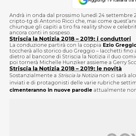
Aggiungi Tv Italiana tra 
Andrà in onda dal prossimo lunedì 24 settembre 2
cripto-tg di Antonio Ricci che, mai come quest’an
chiunque gli capiti a tiro fra reality show e celeb
ancora conti in sospeso…
Striscia la Notizia 2018 – 2019: i conduttori
La conduzione partirà con la coppia
Ezio Greggio
toccherà allo storico duo Greggio – Iacchetti fino 
dietro al bancone di Striscia la Notizia il duo comi
poi tornerà Michelle Hunziker assieme a Gerry Sco
Striscia la Notizia 2018 – 2019: le novità
Sostanzialmente a
Striscia la Notizia
non ci sarà al
inviati e di protagonisti delle varie rubriche setti
cimenteranno in nuove parodie
attualmente non 