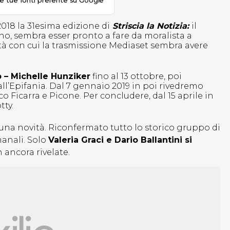
le tue fonti preferite su Google
018 la 31esima edizione di
Striscia la Notizia:
il
no, sembra esser pronto a fare da moralista a
rità con cui la trasmissione Mediaset sembra avere
 – Michelle Hunziker
fino al 13 ottobre, poi
all’Epifania. Dal 7 gennaio 2019 in poi rivedremo
co Ficarra e Picone. Per concludere, dal 15 aprile in
tty.
cuna novità. Riconfermato tutto lo storico gruppo di
manali. Solo
Valeria Graci e Dario Ballantini si
ancora rivelate.