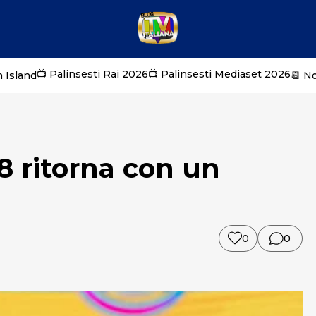
📺 Palinsesti Rai 2026
📺 Palinsesti Mediaset 2026
 Island
📆 N
18 ritorna con un
0
0