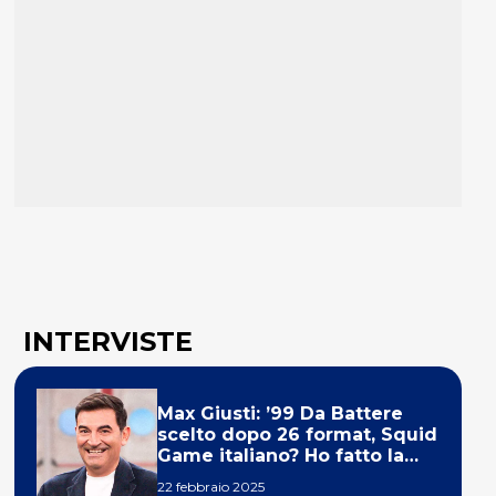
INTERVISTE
Max Giusti: ’99 Da Battere
scelto dopo 26 format, Squid
Game italiano? Ho fatto la
ola!’
22 febbraio 2025