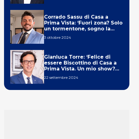
Corrado Sassu di Casa a
Prima Vista: ‘Fuori zona? Solo
un tormentone, sogno la
telecronaca di F1’
3 ottobre 2024
Gianluca Torre: ‘Felice di
essere Biscottino di Casa a
Prima Vista. Un mio show?
Un sogno’
22 settembre 2024