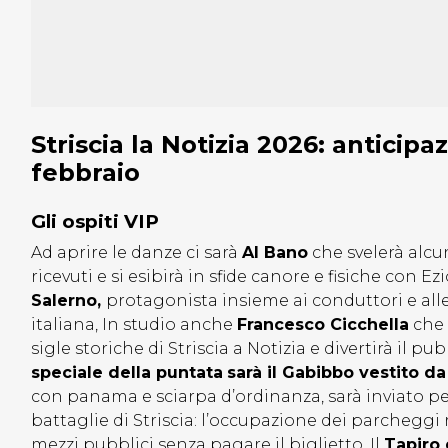
Striscia la Notizia 2026: anticipa
febbraio
Gli ospiti VIP
Ad aprire le danze ci sarà
Al Bano
che svelerà alcu
ricevuti e si esibirà in sfide canore e fisiche con 
Salerno,
protagonista insieme ai conduttori e alle
italiana, In studio anche
Francesco Cicchella
che 
sigle storiche di Striscia a Notizia e divertirà il pub
speciale della puntata
sarà il Gabibbo vestito da
con panama e sciarpa d’ordinanza, sarà inviato per
battaglie di Striscia: l’occupazione dei parcheggi r
mezzi pubblici senza pagare il biglietto. Il
Tapiro 