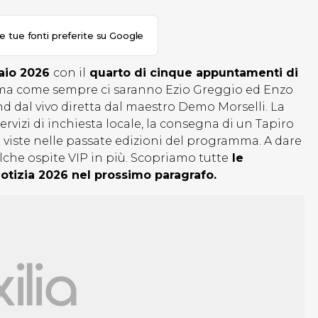
le tue fonti preferite su Google
raio 2026
con il
quarto di cinque appuntamenti di
mma come sempre ci saranno Ezio Greggio ed Enzo
nd dal vivo diretta dal maestro Demo Morselli. La
rvizi di inchiesta locale, la consegna di un Tapiro
à viste nelle passate edizioni del programma. A dare
alche ospite VIP in più. Scopriamo tutte
le
 Notizia 2026 nel prossimo paragrafo.