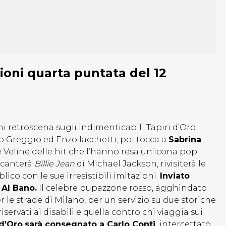
zioni quarta puntata del 12
ni retroscena sugli indimenticabili Tapiri d’Oro
Ezio Greggio ed Enzo Iacchetti; poi tocca a
Sabrina
 Veline delle hit che l’hanno resa un’icona pop
canterà
Billie Jean
di Michael Jackson, rivisiterà le
blico con le sue irresistibili imitazioni.
Inviato
 Al Bano.
Il celebre pupazzone rosso, agghindato
 le strade di Milano, per un servizio su due storiche
iservati ai disabili e quella contro chi viaggia sui
d’Oro
sarà consegnato a
Carlo Conti
,
intercettato