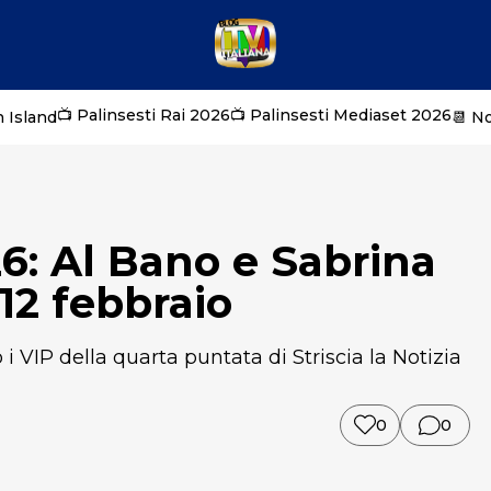
📺 Palinsesti Rai 2026
📺 Palinsesti Mediaset 2026
 Island
📆 N
26: Al Bano e Sabrina
 12 febbraio
i VIP della quarta puntata di Striscia la Notizia
0
0