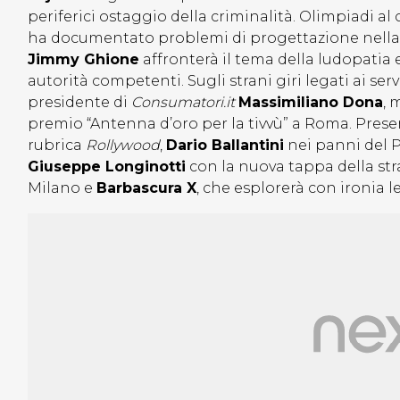
periferici ostaggio della criminalità. Olimpiadi al
ha documentato problemi di progettazione nella 
Jimmy Ghione
affronterà il tema della ludopatia 
autorità competenti. Sugli strani giri legati ai ser
presidente di
Consumatori.it
Massimiliano Dona
, 
premio “Antenna d’oro per la tivvù” a Roma. Pres
rubrica
Rollywood
,
Dario Ballantini
nei panni del P
Giuseppe Longinotti
con la nuova tappa della str
Milano e
Barbascura X
, che esplorerà con ironia 