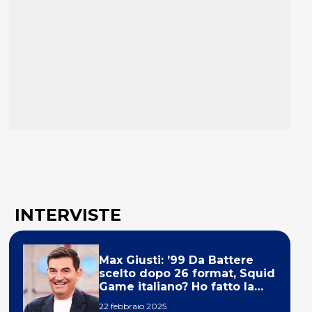
INTERVISTE
Max Giusti: ’99 Da Battere
scelto dopo 26 format, Squid
Game italiano? Ho fatto la
ola!’
22 febbraio 2025