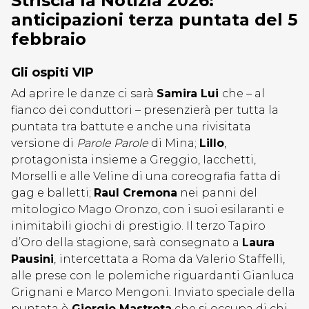
Striscia la Notizia 2026:
anticipazioni terza puntata del 5
febbraio
Gli ospiti VIP
Ad aprire le danze ci sarà
Samira Lui
che – al
fianco dei conduttori – presenzierà per tutta la
puntata tra battute e anche una rivisitata
versione di
Parole Parole
di Mina;
Lillo
,
protagonista insieme a Greggio, Iacchetti,
Morselli e alle Veline di una coreografia fatta di
gag e balletti;
Raul Cremona
nei panni del
mitologico Mago Oronzo, con i suoi esilaranti e
inimitabili giochi di prestigio. Il terzo Tapiro
d’Oro della stagione, sarà consegnato a
Laura
Pausini
,
intercettata a Roma da Valerio Staffelli,
alle prese con le polemiche riguardanti Gianluca
Grignani e Marco Mengoni. Inviato speciale della
puntata è
Giorgio Mastrota
che si occupa di chi