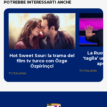
POTREBBE INTERESSARTI ANCHE
La Ruota
Hot Sweet Sour: la trama del
‘taglia’ un
film tv turco con Özge
aper
Özpirinçci
TV ITALIANA
TV ITALIANA