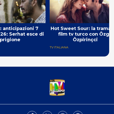
: anticipazioni 7
Hot Sweet Sour: la trama 
26: Serhat esce di
film tv turco con Özge
prigione
Özpirinçci
TV ITALIANA