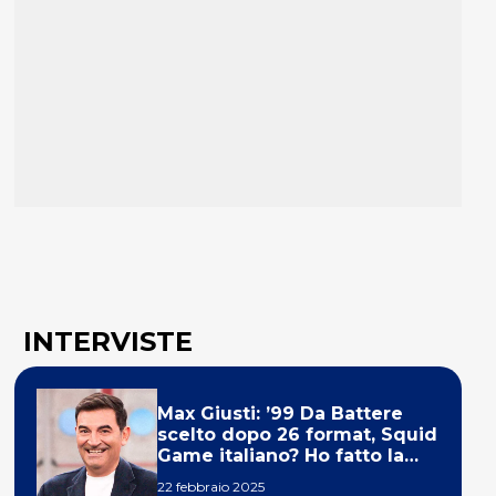
INTERVISTE
Max Giusti: ’99 Da Battere
scelto dopo 26 format, Squid
Game italiano? Ho fatto la
ola!’
22 febbraio 2025