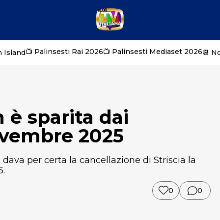
📺 Palinsesti Rai 2026
📺 Palinsesti Mediaset 2026
 Island
📆 N
n è sparita dai
novembre 2025
ava per certa la cancellazione di Striscia la
5.
0
0