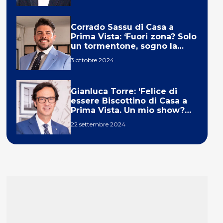
Corrado Sassu di Casa a
Prima Vista: ‘Fuori zona? Solo
un tormentone, sogno la
telecronaca di F1’
3 ottobre 2024
Gianluca Torre: ‘Felice di
essere Biscottino di Casa a
Prima Vista. Un mio show?
Un sogno’
22 settembre 2024