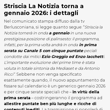
Striscia La Notizia torna a
gennaio 2026: i dettagli
Nel comunicato stampa diffuso dalla tv
Berlusconiana, si legge quanto segue: “
Striscia la
Notizia tornerà in onda
a gennaio
in una nuova
prestigiosa posizione di palinsesto: il programma,
infatti, per la prima volta andrà in onda
in prima
serata su Canale 5 con cinque puntate
peciali
condotte dai mitici
Ezio Greggio ed Enzo Iacchett
i.
L’importante evoluzione del prime time è stata
voluta in totale sintonia da Mediaset e da Antonio
Ricci”
. Sebbene non venga specificato
esattamente quando, il nuovo appuntamento da
fissare sul calendario è un generico gennaio 2026
e per cinque serate speciali che –
in virtù della
prima serata
– costringeranno il programma ad
allestire puntate ben più lunghe e ricche di
contenuti inediti.
La trasmissione si popolerà di