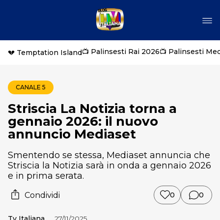
📺 Palinsesti Rai 2026
📺 Palinsesti Me
💔 Temptation Island
CANALE 5
Striscia La Notizia torna a
gennaio 2026: il nuovo
annuncio Mediaset
Smentendo se stessa, Mediaset annuncia che
Striscia la Notizia sarà in onda a gennaio 2026
e in prima serata.
Condividi
0
0
Tv Italiana
27/11/2025