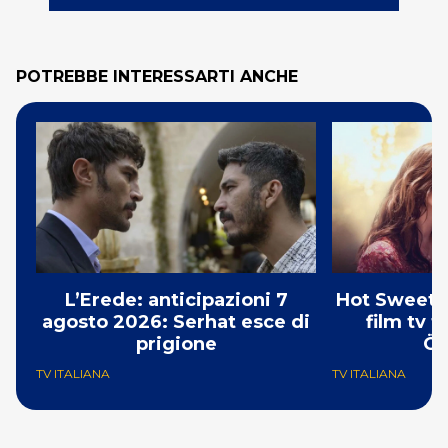
POTREBBE INTERESSARTI ANCHE
L’Erede: anticipazioni 7
Hot Sweet S
agosto 2026: Serhat esce di
film tv 
prigione
Öz
TV ITALIANA
TV ITALIANA