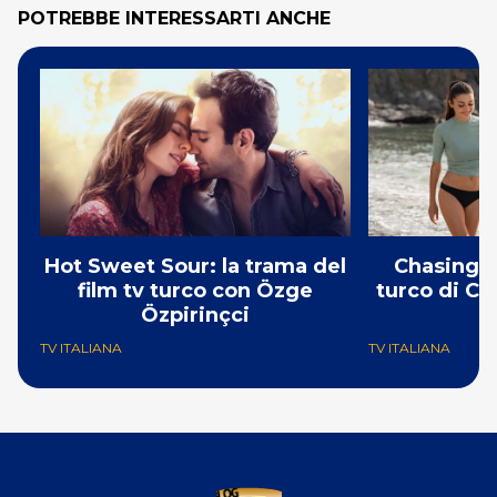
POTREBBE INTERESSARTI ANCHE
Hot Sweet Sour: la trama del
Chasing t
film tv turco con Özge
turco di Ca
Özpirinçci
TV ITALIANA
TV ITALIANA