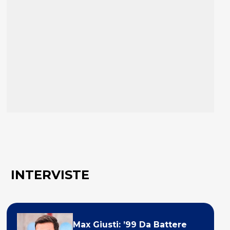
INTERVISTE
Max Giusti: ’99 Da Battere