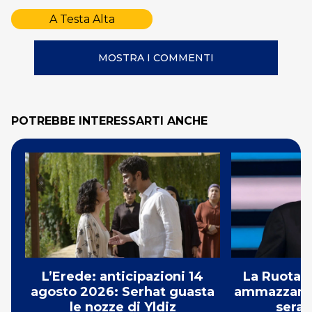
A Testa Alta
MOSTRA I COMMENTI
POTREBBE INTERESSARTI ANCHE
L’Erede: anticipazioni 14
La Ruota d
agosto 2026: Serhat guasta
ammazzando 
le nozze di Yldiz
serat