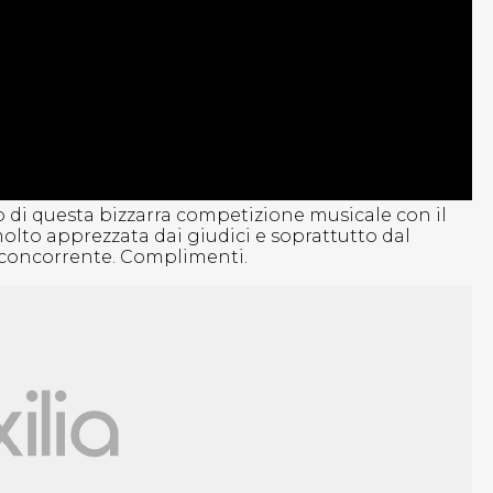
lo di questa bizzarra competizione musicale con il
lto apprezzata dai giudici e soprattutto dal
l concorrente. Complimenti.