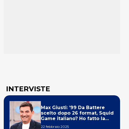
INTERVISTE
Max Giusti: ’99 Da Battere
scelto dopo 26 format, Squid
Game italiano? Ho fatto la
ola!’
22 febbraio 2025