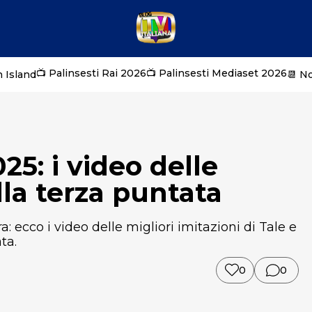
📺 Palinsesti Rai 2026
📺 Palinsesti Mediaset 2026
 Island
📆 N
5: i video delle
lla terza puntata
cco i video delle migliori imitazioni di Tale e
ta.
0
0