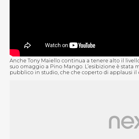
Anche Tony Maiello continua a tenere alto il livel
suo omaggio a Pino Mango. L’esibizione è stata mo
pubblico in studio, che che coperto di applausi i