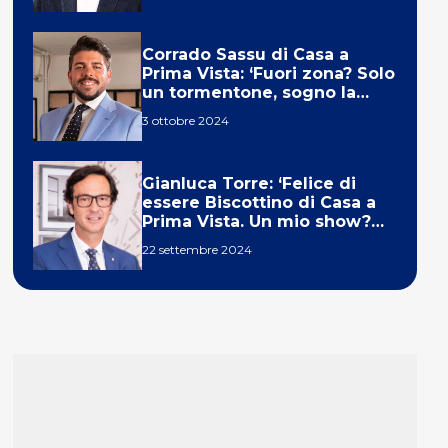
Corrado Sassu di Casa a
Prima Vista: ‘Fuori zona? Solo
un tormentone, sogno la
telecronaca di F1’
3 ottobre 2024
Gianluca Torre: ‘Felice di
essere Biscottino di Casa a
Prima Vista. Un mio show?
Un sogno’
22 settembre 2024