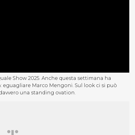
 Quale Show 2025. Anche questa settimana ha
sa: eguagliare Marco Mengoni. Sul look ci si può
davvero una standing ovation.