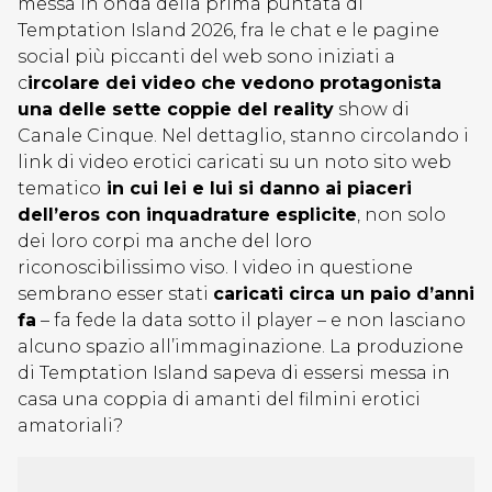
messa in onda della prima puntata di
Temptation Island 2026, fra le chat e le pagine
social più piccanti del web sono iniziati a
c
ircolare dei video che vedono protagonista
una delle sette coppie del reality
show di
Canale Cinque. Nel dettaglio, stanno circolando i
link di video erotici caricati su un noto sito web
tematico
in cui lei e lui si danno ai piaceri
dell’eros con inquadrature esplicite
, non solo
dei loro corpi ma anche del loro
riconoscibilissimo viso. I video in questione
sembrano esser stati
caricati circa un paio d’anni
fa
– fa fede la data sotto il player – e non lasciano
alcuno spazio all’immaginazione. La produzione
di Temptation Island sapeva di essersi messa in
casa una coppia di amanti del filmini erotici
amatoriali?