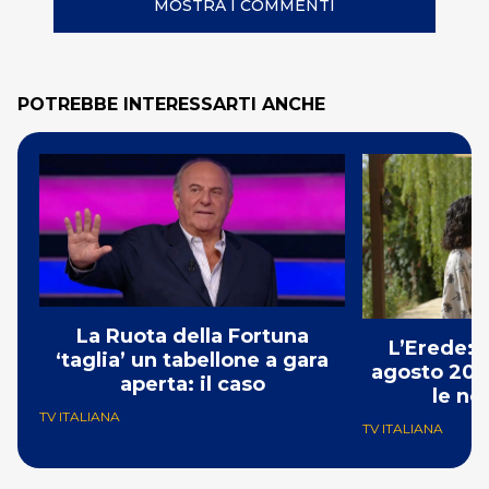
MOSTRA I COMMENTI
POTREBBE INTERESSARTI ANCHE
La Ruota della Fortuna
L’Erede: 
‘taglia’ un tabellone a gara
agosto 202
aperta: il caso
le no
TV ITALIANA
TV ITALIANA