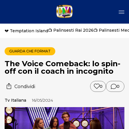
📺 Palinsesti Rai 2026
📺 Palinsesti Me
💔 Temptation Island
GUARDA CHE FORMAT
The Voice Comeback: lo spin-
off con il coach in incognito
Condividi
0
0
Tv Italiana
16/05/2024