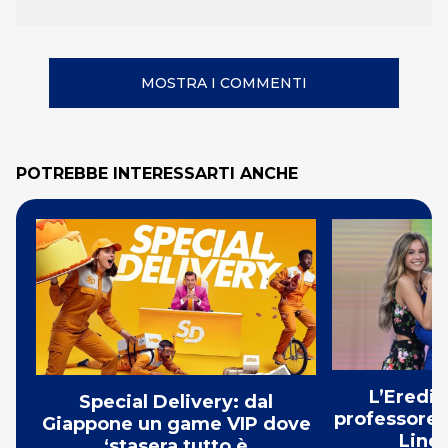
MOSTRA I COMMENTI
POTREBBE INTERESSARTI ANCHE
L’Eredit
Special Delivery: dal
professores
Giappone un game VIP dove
Linda
‘stasera tutto è