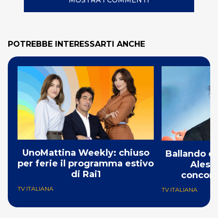
MOSTRA I COMMENTI
POTREBBE INTERESSARTI ANCHE
UnoMattina Weekly: chiuso
Ballando co
per ferie il programma estivo
Aless
di Rai1
concorr
TV ITALIANA
TV ITALIANA