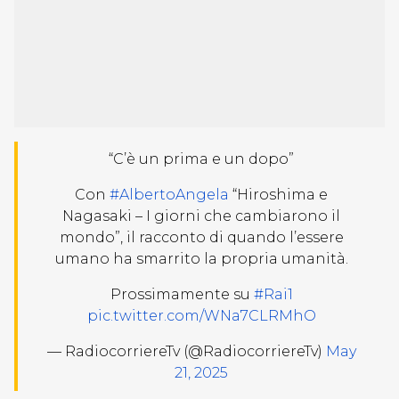
“C’è un prima e un dopo”
Con
#AlbertoAngela
“Hiroshima e
Nagasaki – I giorni che cambiarono il
mondo”, il racconto di quando l’essere
umano ha smarrito la propria umanità.
Prossimamente su
#Rai1
pic.twitter.com/WNa7CLRMhO
— RadiocorriereTv (@RadiocorriereTv)
May
21, 2025